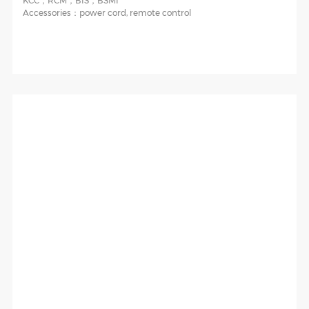
KCC，RCM，BIS，BSMI
Accessories：
power cord, remote control