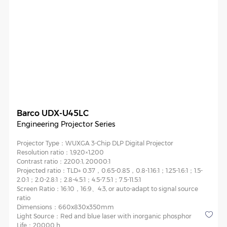
Barco UDX-U45LC
Engineering Projector Series
Projector Type：
WUXGA 3-Chip DLP Digital Projector
Resolution ratio：
1,920×1,200
Contrast ratio：
2200:1, 20000:1
Projected ratio：
TLD+ 0.37，0.65-0.85，0.8-1.16:1；1.25-1.6:1；1.5-
2.0:1；2.0-2.8:1；2.8-4.5:1；4.5-7.5:1；7.5-11.5:1
Screen Ratio：
16:10，16:9、4:3, or auto-adapt to signal source
ratio
Dimensions：
660x830x350mm
Light Source：
Red and blue laser with inorganic phosphor
Life：
20000 h