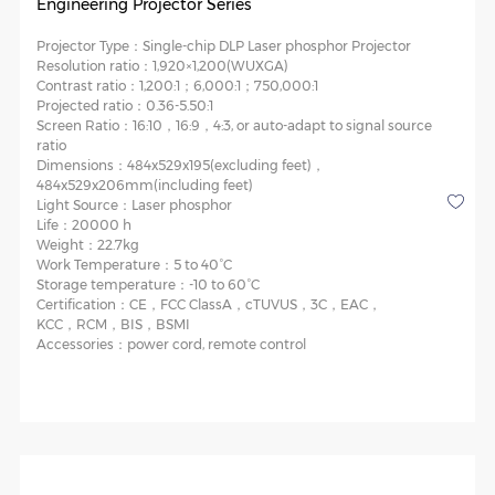
Engineering Projector Series
Projector Type：
Single-chip DLP Laser phosphor Projector
Resolution ratio：
1,920×1,200(WUXGA)
Contrast ratio：
1,200:1；6,000:1；750,000:1
Projected ratio：
0.36-5.50:1
Screen Ratio：
16:10，16:9，4:3, or auto-adapt to signal source
ratio
Dimensions：
484x529x195(excluding feet)，
484x529x206mm(including feet)
Light Source：
Laser phosphor
Life：
20000 h
Weight：
22.7kg
Work Temperature：
5 to 40°C
Storage temperature：
-10 to 60°C
Certification：
CE，FCC ClassA，cTUVUS，3C，EAC，
KCC，RCM，BIS，BSMI
Accessories：
power cord, remote control