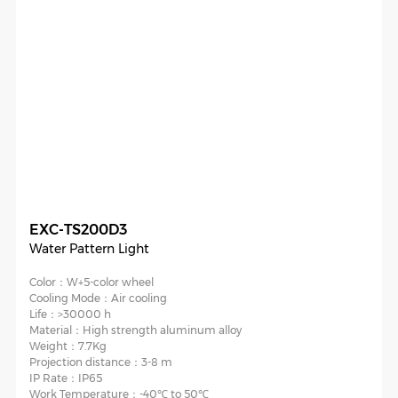
EXC-TS200D3
Water Pattern Light
Color：
W+5-color wheel
Cooling Mode：
Air cooling
Life：
>30000 h
Material：
High strength aluminum alloy
Weight：
7.7Kg
Projection distance：
3-8 m
IP Rate：
IP65
Work Temperature：
-40℃ to 50℃