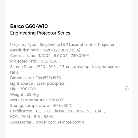
Barco G60-W10
Engineering Projector Series
Projector Type：
Single-chip DLP Laser phosphor Projector
Resolution ratio：
1,920×1,200(WUXGA)
Contrast ratio：
1,200:1；6,000:1；750,000:1
Projected ratio：
0.36-5.50:1
Screen Ratio：
16:10，16:9，4:3, or auto-adapt to signal source
ratio
Dimensions：
484x529x1950
Light Source：
Laser phosphor
Life：
20000 h
Weight：
22.7kg
Work Temperature：
5 to 40°C
Storage temperature：
-10 to 60°C
Certification：
CE，FCC ClassA，cTUVUS，3C，EAC，
KCC，RCM，BIS，BSMI
Accessories：
power cord, remote control