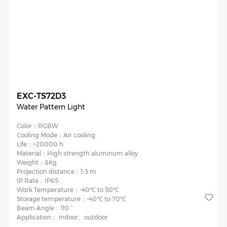
EXC-TS72D3
Water Pattern Light
Color：
RGBW
Cooling Mode：
Air cooling
Life：
>20000 h
Material：
High strength aluminum alloy
Weight：
8Kg
Projection distance：
1-3 m
IP Rate：
IP65
Work Temperature：
-40℃ to 50℃
Storage temperature：
-40℃ to 70℃
Beam Angle：
110 °
Application：
indoor、outdoor