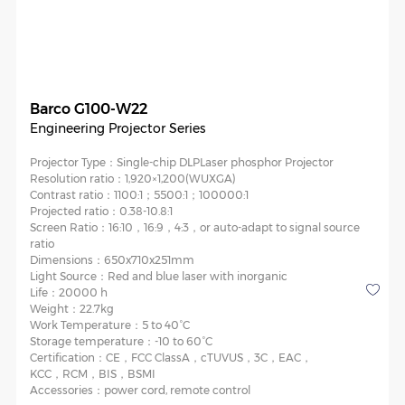
Barco G100-W22
Engineering Projector Series
Projector Type：
Single-chip DLPLaser phosphor Projector
Resolution ratio：
1,920×1,200(WUXGA)
Contrast ratio：
1100:1；5500:1；100000:1
Projected ratio：
0.38-10.8:1
Screen Ratio：
16:10，16:9，4:3，or auto-adapt to signal source
ratio
Dimensions：
650x710x251mm
Light Source：
Red and blue laser with inorganic
Life：
20000 h
Weight：
22.7kg
Work Temperature：
5 to 40°C
Storage temperature：
-10 to 60°C
Certification：
CE，FCC ClassA，cTUVUS，3C，EAC，
KCC，RCM，BIS，BSMI
Accessories：
power cord, remote control