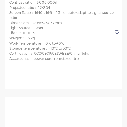
Contrast ratio：
3,000,000:1
Projected ratio：
1.2-2.0:1
Screen Ratio：
16:10，16:9，4:3，or auto-adapt to signal source
ratio
Dimensions：
405x373x137mm
Light Source：
Laser
Life：
20000 h
Weight：
7.9kg
Work Temperature：
0℃ to 40℃
Storage temperature：
-10℃ to 50℃
Certification：
CCC/CECP/CELWEEE/China Rohs
Accessories：
power cord, remote control