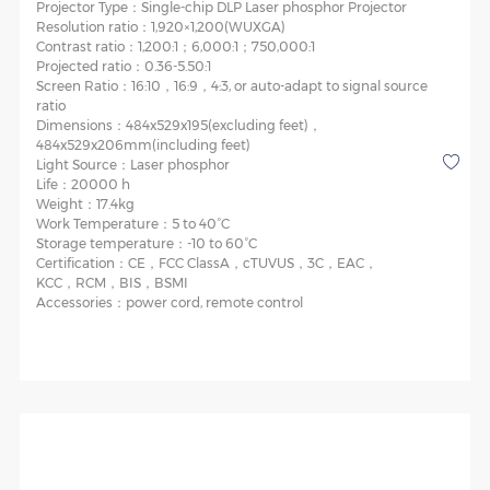
Projector Type：
Single-chip DLP Laser phosphor Projector
Resolution ratio：
1,920×1,200(WUXGA)
Contrast ratio：
1,200:1；6,000:1；750,000:1
Projected ratio：
0.36-5.50:1
Screen Ratio：
16:10，16:9，4:3, or auto-adapt to signal source
ratio
Dimensions：
484x529x195(excluding feet)，
484x529x206mm(including feet)
Light Source：
Laser phosphor
Life：
20000 h
Weight：
17.4kg
Work Temperature：
5 to 40°C
Storage temperature：
-10 to 60°C
Certification：
CE，FCC ClassA，cTUVUS，3C，EAC，
KCC，RCM，BIS，BSMI
Accessories：
power cord, remote control