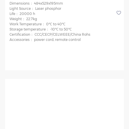
Dimensions：
484x529x195mm
Light Source：
Laser phosphor
Life：
20000 h
Weight：
22.7kg
Work Temperature：
0℃ to 40℃
Storage temperature：
-10℃ to 50℃
Certification：
CCC/CECP/CELWEEE/China Rohs
Accessories：
power cord, remote control