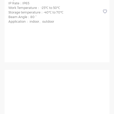
IP Rate：
IP65
Work Temperature：
-25℃ to 50℃
Storage temperature：
-40℃ to 70℃
Beam Angle：
80 °
Application：
indoor、outdoor