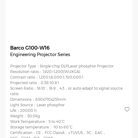
Barco G100-W16
Engineering Projector Series
Projector Type：
Single-chip DLPLaser phosphor Projector
Resolution ratio：
1,920×1,200(WUXGA)
Contrast ratio：
1,200:1;6,000:1; 100,000:1
Projected ratio：
0.38-10.8:1
Screen Ratio：
16:10，16:9，4:3，or auto-adapt to signal source
ratio
Dimensions：
650x710x251mm
Light Source：
Laser phosphor
Life：
20000 h
Weight：
50.0kg
Work Temperature：
5 to 40°C
Storage temperature：
-10 to 60°C
Certification：
CE，FCC ClassA，cTUVUS，3C，EAC，