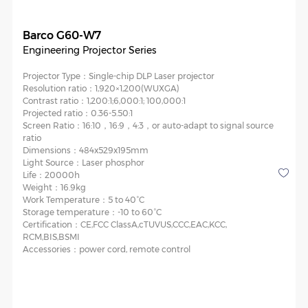
Barco G60-W7
Engineering Projector Series
Projector Type：
Single-chip DLP Laser projector
Resolution ratio：
1,920×1,200(WUXGA)
Contrast ratio：
1,200:1;6,000:1; 100,000:1
Projected ratio：
0.36-5.50:1
Screen Ratio：
16:10，16:9，4:3，or auto-adapt to signal source
ratio
Dimensions：
484x529x195mm
Light Source：
Laser phosphor
Life：
20000h
Weight：
16.9kg
Work Temperature：
5 to 40°C
Storage temperature：
-10 to 60°C
Certification：
CE,FCC ClassA,cTUVUS,CCC,EAC,KCC,
RCM,BIS,BSMI
Accessories：
power cord, remote control