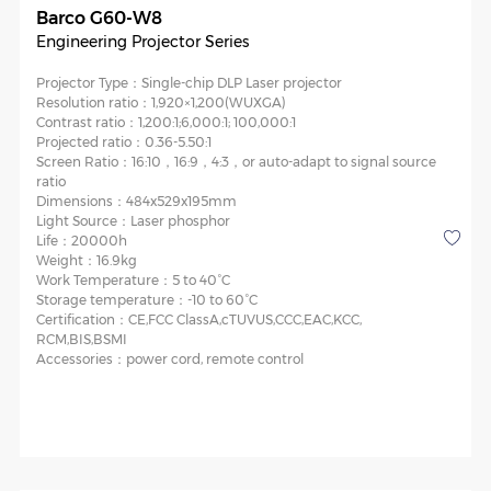
Barco G60-W8
Engineering Projector Series
Projector Type：
Single-chip DLP Laser projector
Resolution ratio：
1,920×1,200(WUXGA)
Contrast ratio：
1,200:1;6,000:1; 100,000:1
Projected ratio：
0.36-5.50:1
Screen Ratio：
16:10，16:9，4:3，or auto-adapt to signal source
ratio
Dimensions：
484x529x195mm
Light Source：
Laser phosphor
Life：
20000h
Weight：
16.9kg
Work Temperature：
5 to 40°C
Storage temperature：
-10 to 60°C
Certification：
CE,FCC ClassA,cTUVUS,CCC,EAC,KCC,
RCM,BIS,BSMI
Accessories：
power cord, remote control