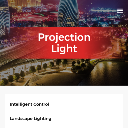
KNX INTELLIGEN
IOT ENERGY-SAV
Intellige
Landscap
Cultural To
Road L
Education
Projection
Light
Intelligent Control
Landscape Lighting