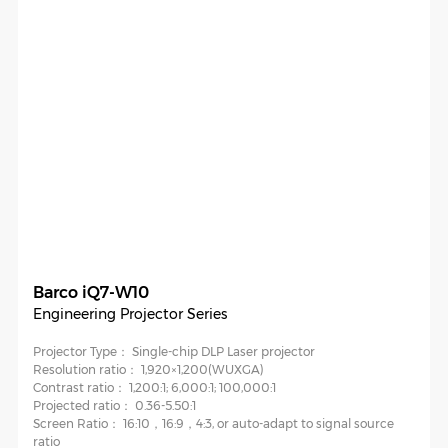
Barco iQ7-W10
Engineering Projector Series
Projector Type：
Single-chip DLP Laser projector
Resolution ratio：
1,920×1,200(WUXGA)
Contrast ratio：
1,200:1; 6,000:1; 100,000:1
Projected ratio：
0.36-5.50:1
Screen Ratio：
16:10，16:9，4:3, or auto-adapt to signal source
ratio