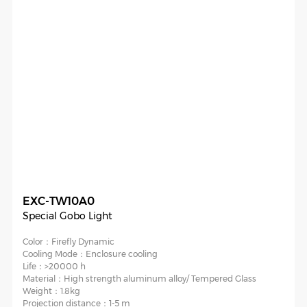
EXC-TW10A0
Special Gobo Light
Color：
Firefly Dynamic
Cooling Mode：
Enclosure cooling
Life：
>20000 h
Material：
High strength aluminum alloy/ Tempered Glass
Weight：
1.8kg
Projection distance：
1-5 m