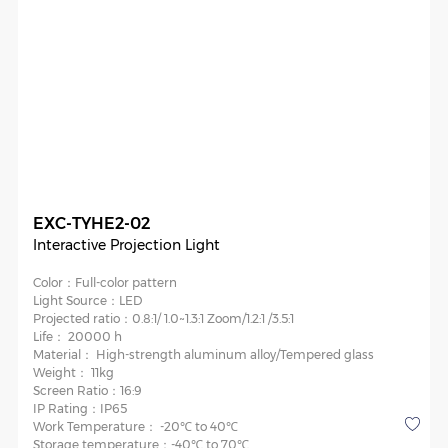
EXC-TYHE2-02
Interactive Projection Light
Color：
Full-color pattern
Light Source：
LED
Projected ratio：
0.8:1/ 1.0~1.3:1 Zoom/1.2:1 /3.5:1
Life：
20000 h
Material：
High-strength aluminum alloy/Tempered glass
Weight：
11kg
Screen Ratio：
16:9
IP Rating：
IP65
Work Temperature：
-20℃ to 40℃
Storage temperature：
-40℃ to 70℃