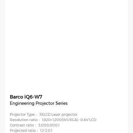
Barco iQ6-W7
Engineering Projector Series
Projector Type：
3XLCD Laser projector
Resolution ratio：
1,920×1,200(WUXGA) -0.64″LCD
Contrast ratio：
3,000,000:1
Projected ratio：
1.2-2.0:1