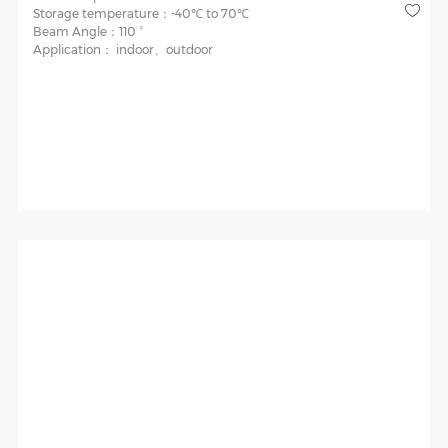
Storage temperature：
-40℃ to 70℃
Beam Angle：
110 °
Application：
indoor、outdoor