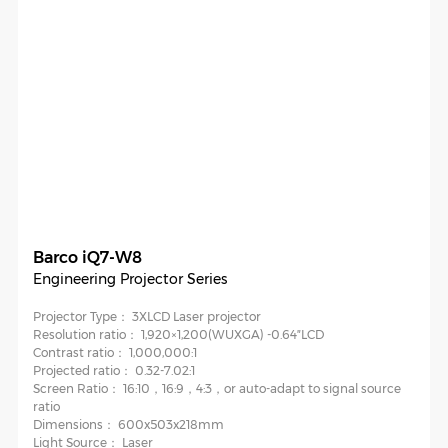
Barco iQ7-W8
Engineering Projector Series
Projector Type：
3XLCD Laser projector
Resolution ratio：
1,920×1,200(WUXGA) -0.64″LCD
Contrast ratio：
1,000,000:1
Projected ratio：
0.32-7.02:1
Screen Ratio：
16:10，16:9，4:3，or auto-adapt to signal source
ratio
Dimensions：
600x503x218mm
Light Source：
Laser