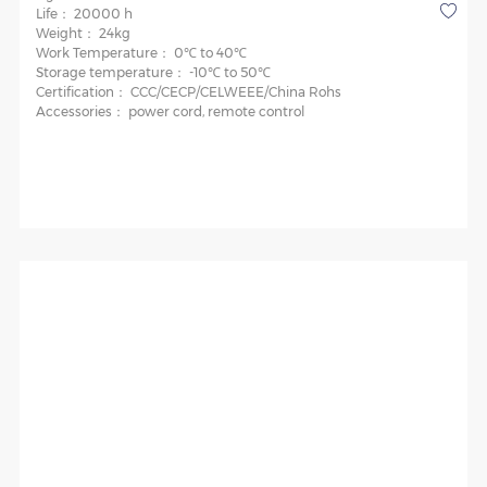
Life：
20000 h
Weight：
24kg
Work Temperature：
0℃ to 40℃
Storage temperature：
-10℃ to 50℃
Certification：
CCC/CECP/CELWEEE/China Rohs
Accessories：
power cord, remote control