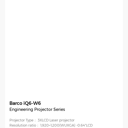
Barco iQ6-W6
Engineering Projector Series
Projector Type：
3XLCD Laser projector
Resolution ratio：
1,920×1,200(WUXGA) -0.64″LCD