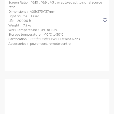
Screen Ratio：
16:10，16:9，4:3，or auto-adapt to signal source
ratio
Dimensions：
405x373x137mm
Light Source：
Laser
Life：
20000 h
Weight：
7.9kg
Work Temperature：
0℃ to 40℃
Storage temperature：
-10℃ to 50℃
Certification：
CCC/CECP/CELWEEE/China Rohs
Accessories：
power cord, remote control